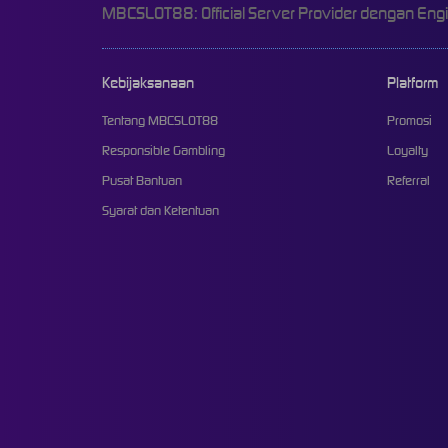
MBCSLOT88: Official Server Provider dengan Eng
Kebijaksanaan
Platform
Tentang MBCSLOT88
Promosi
Responsible Gambling
Loyalty
Pusat Bantuan
Referral
Syarat dan Ketentuan