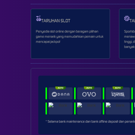
TARUHAN SLOT
TA
Penyedia slot online dengan beragam pilihan
Sportsb
game menarik yang memudahkan pemain untuk
menawar
mencapai jackpot
tinggi,
banyak 
* Selama bank maintenance dan bank offline deposit dan penarik