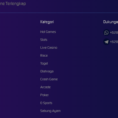
ine Terlengkap
Kategori
Dukunga
Hot Games
+62
Slots
+628
Live Casino
Race
Togel
Olahraga
Crash Game
Arcade
Poker
E-Sports
Sabung Ayam