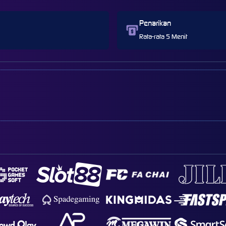
Penarikan
Rata-rata 5 Menit