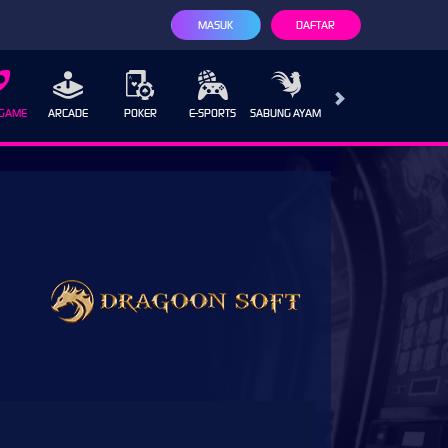
MASUK
DAFTAR
 GAME
ARCADE
POKER
E-SPORTS
SABUNG AYAM
PROMOSI