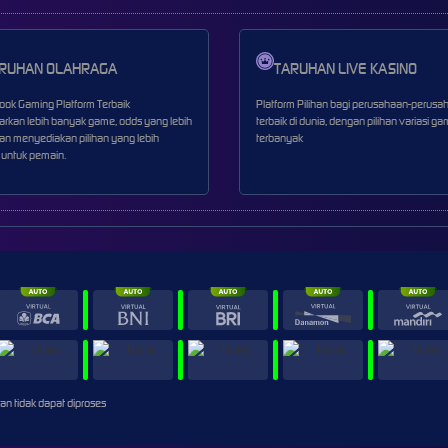
RUHAN OLAHRAGA
TARUHAN LIVE KASINO
ook Gaming Platform Terbaik
Platform Pilihan bagi perusahaan-perusa
kan lebih banyak game, odds yang lebih
terbaik di dunia, dengan pilihan variasi g
 dan menyediakan pilihan yang lebih
terbanyak
untuk pemain.
an tidak dapat diproses